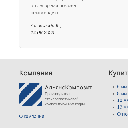
а там время покажет,
рекомендую.
Александр К.,
14.06.2023
Компания
Купит
АльянсКомпозит
6 мм
8 мм
Производитель
стеклопластиковой
10 м
композитной арматуры
12 м
Опто
О компании