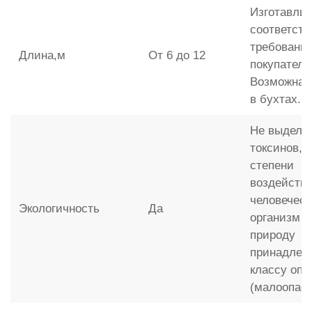
Изготавлив
соответств
требовани
Длина,м
От 6 до 12
покупателя
Возможна 
в бухтах.
Не выделя
токсинов, 
степени
воздействи
человечес
Экологичность
Да
организм и
природу
принадлежи
классу опа
(малоопас