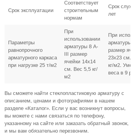
Соответствует
Срок служб
Срок эксплуатации
строительным
лет
нормам
При
При испол
использовании
Параметры
арматуры 
арматуры 8 A-
равнопрочного
размер яче
III размер
арматурного каркаса
23x23 см. 
ячейки 14x14
при нагрузке 25 т/м2
кг/м2. Уме
см. Вес 5,5 кг/
веса в 9 ра
м2
Вы сможете найти стеклопластиковую арматуру с
описанием, ценами и фотографиями в нашем
разделе «Каталог». Если у вас возникнут вопросы,
вы можете с нами связаться по телефону,
указанному на сайте или заказать обратный звонок,
и мы вам обязательно перезвоним.