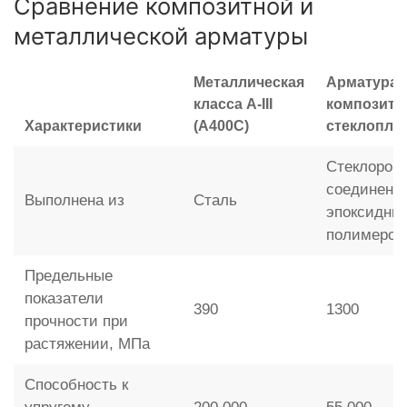
Сравнение композитной и
металлической арматуры
Металлическая
Арматура
класса A-III
композитн
Характеристики
(А400С)
стеклопла
Стеклорови
соединенн
Выполнена из
Сталь
эпоксидны
полимером
Предельные
показатели
390
1300
прочности при
растяжении, МПа
Способность к