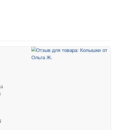
на
й
6