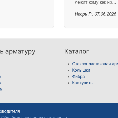
лежит кому как нр…
Игорь Р., 07.06.2026
ь арматуру
Каталог
Стеклопластиковая ар
Колышки
м
Фибра
м
Как купить
м
изводителя
Обработка персональных данных