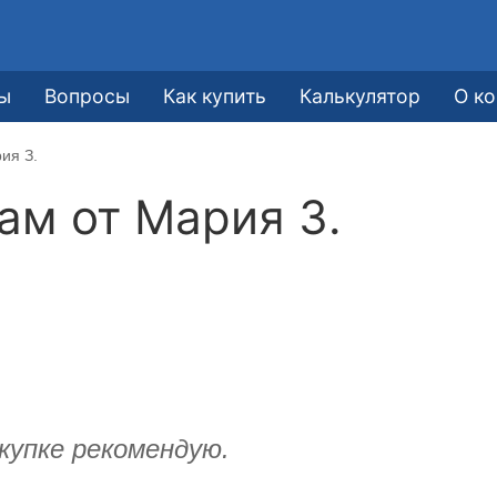
ы
Вопросы
Как купить
Калькулятор
О к
ия З.
кам от
Мария З.
купке рекомендую.