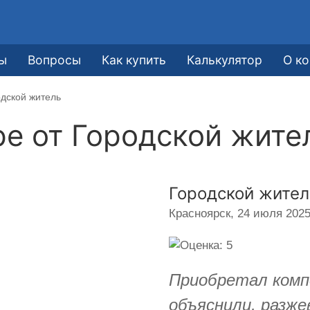
ы
Вопросы
Как купить
Калькулятор
О к
одской житель
ре от
Городской жите
Городской жител
Красноярск,
24 июля 2025 
Приобретал компо
объяснили, разже