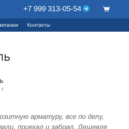
+7 999 313-05-54
омпании
Контакты
ль
ь
г.
зитную арматуру, все по делу,
вали, приехал и забрал. Дешевле