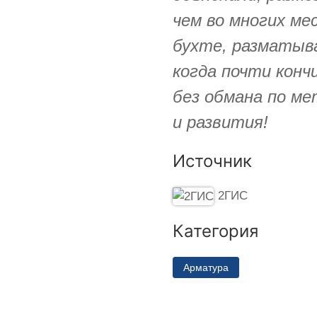
чем во многих ме
бухте, разматыв
когда почти конч
без обмана по ме
и развития!
Источник
2ГИС
Категория
Арматура