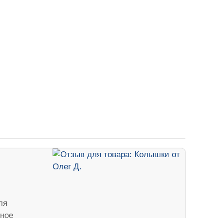
ля
вное