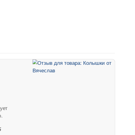
ует
.
5