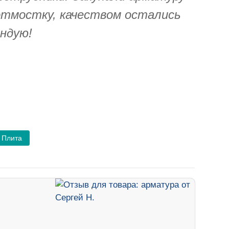
отмостку, качеством остались
ндую!
Плита