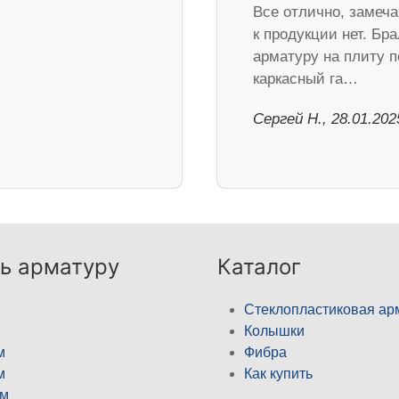
Все отлично, замеч
к продукции нет. Бра
арматуру на плиту п
каркасный га…
Сергей Н., 28.01.202
ь арматуру
Каталог
Стеклопластиковая ар
Колышки
м
Фибра
м
Как купить
м