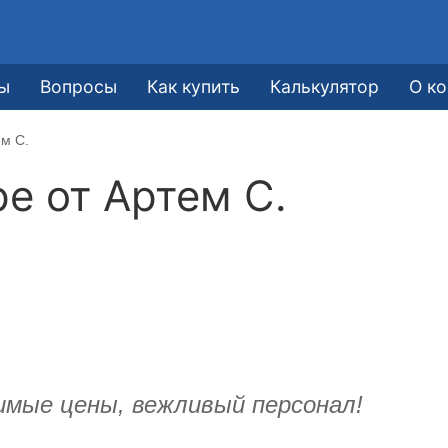
ы
Вопросы
Как купить
Калькулятор
О к
ем С.
ре от
Артем С.
имые цены, вежливый персонал!