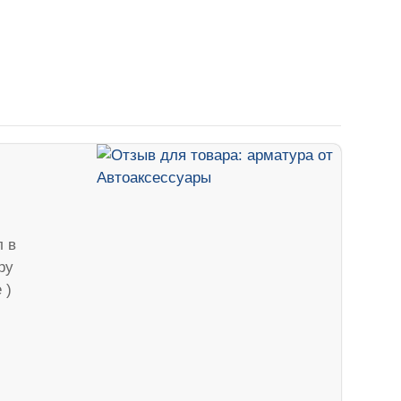
л в
ру
 )